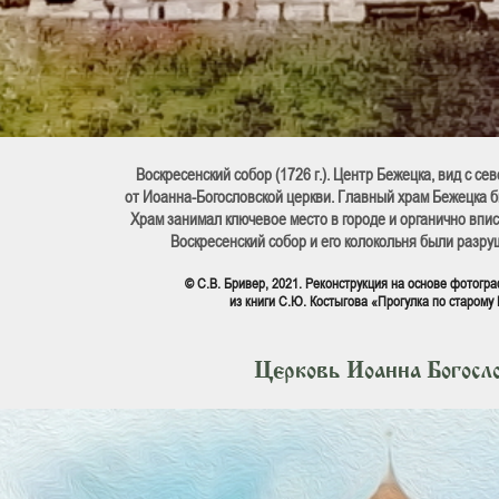
Воскресенский собор (1726 г.). Центр Бежецка, вид с с
от Иоанна-Богословской церкви. Главный храм Бежецка б
Храм занимал ключевое место в городе и органично впис
Воскресенский собор и его колокольня были разру
© С.В. Бривер, 2021. Реконструкция на основе фотогра
из книги С.Ю. Костыгова «Прогулка по старому
Церковь Иоанна Богосл