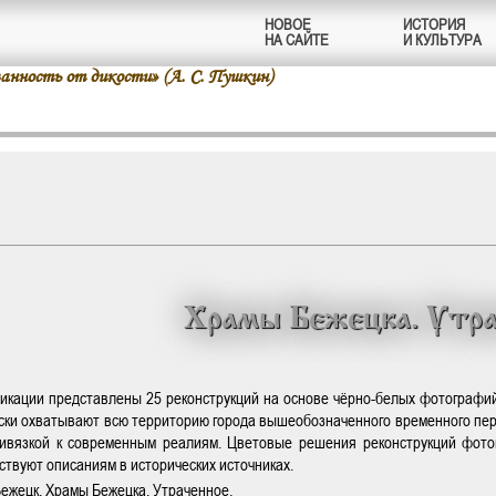
НОВОЕ
ИСТОРИЯ
НА САЙТЕ
И КУЛЬТУРА
нность от дикости» (А. С. Пушкин)
Храмы Бежецка. Утра
икации представлены 25 реконструкций на основе чёрно-белых фотографий 
ски охватывают всю территорию города вышеобозначенного временного пе
ивязкой к современным реалиям. Цветовые решения реконструкций фотог
тствуют описаниям в исторических источниках.
ежецк, Храмы Бежецка, Утраченное.