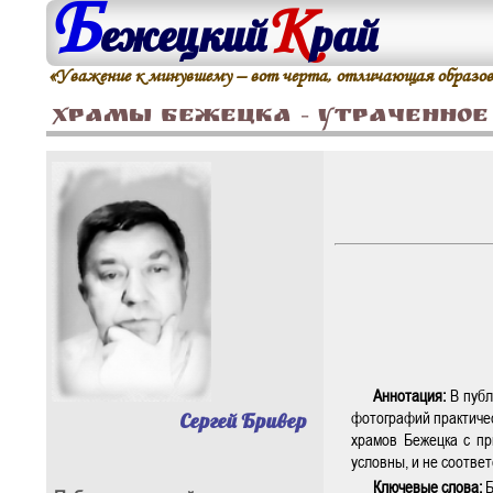
Б
К
ежецкий
рай
«Уважение к минувшему – вот черта, отличающая образова
Храмы Бежецка – утраченное
Аннотация:
В публ
фотографий практиче
Сергей Бривер
храмов Бежецка с пр
условны, и не соотве
Ключевые слова:
Б