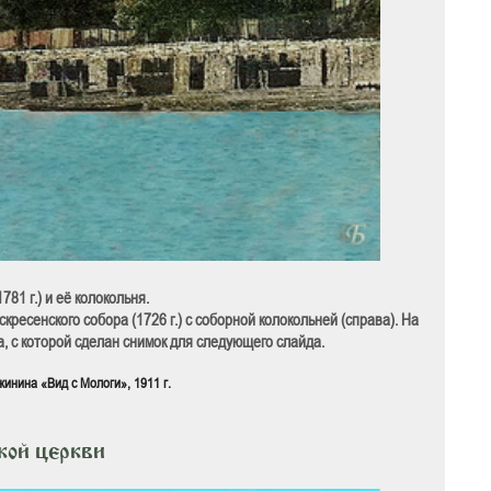
81 г.) и её колокольня.
скресенского собора (1726 г.) c соборной колокольней (справа). На
а, с которой сделан снимок для следующего слайда.
инина «Вид с Мологи», 1911 г.
кой церкви