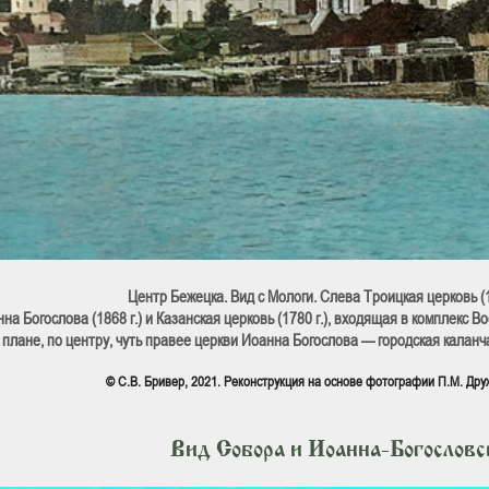
Центр Бежецка. Вид с Мологи. Слева Троицкая церковь (17
на Богослова (1868 г.) и Казанская церковь (1780 г.), входящая в комплекс Во
плане, по центру, чуть правее церкви Иоанна Богослова — городская каланч
© С.В. Бривер, 2021. Реконструкция на основе фотографии П.М. Друж
Вид Собора и Иоанна-Богословс