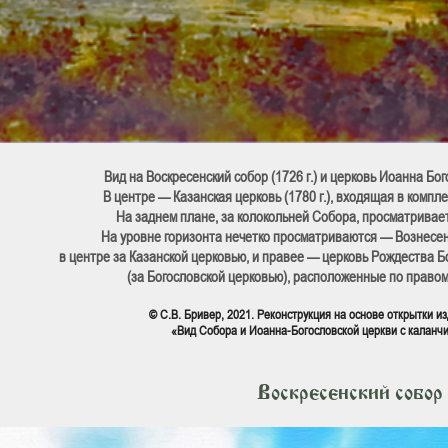
Вид на Воскресенский собор (1726 г.) и церковь Иоанна Бого
В центре — Казанская церковь (1780 г.), входящая в компле
На заднем плане, за колокольней Собора, просматривает
На уровне горизонта нечетко просматриваются — Вознесенс
в центре за Казанской церковью, и правее — церковь Рождества 
(за Богословской церковью), расположенные по правом
© С.В. Бривер, 2021. Реконструкция на основе открытки и
«Вид Собора и Иоанна-Богословской церкви с каланчи»
Воскресенский собор