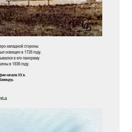
еверо-западной стороны
ыл освящен в 1726 году.
ывался в его панораму.
шены в 1936 году.
фии начала XX в.
 Бежецку»
ова