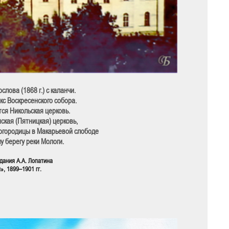
слова (1868 г.) с каланчи.
кс Воскресенского собора.
ся Никольская церковь.
кая (Пятницкая) церковь,
Богородицы в Макарьевой слободе
у берегу реки Мологи.
здания А.А. Лопатина
, 1899–1901 гг.