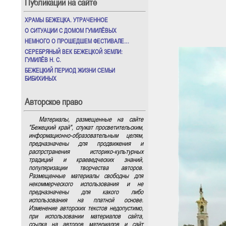
Публикации на сайте
ХРАМЫ БЕЖЕЦКА. УТРАЧЕННОЕ
О СИТУАЦИИ С ДОМОМ ГУМИЛЁВЫХ
НЕМНОГО О ПРОШЕДШЕМ ФЕСТИВАЛЕ…
СЕРЕБРЯНЫЙ ВЕК БЕЖЕЦКОЙ ЗЕМЛИ:
ГУМИЛЁВ Н. С.
БЕЖЕЦКИЙ ПЕРИОД ЖИЗНИ СЕМЬИ
БИБИХИНЫХ
Авторское право
Материалы, размещенные на сайте
"Бежецкий край", служат просветительским,
информационно-образовательным целям,
предназначены для продвижения и
распрстранения историко-культурных
традиций и краеведческих знаний,
популяризации творчества авторов.
Размещенные материалы свободны для
некоммерческого использования и не
предназначены для какого либо
использования на платной основе.
Изменение авторских текстов недопустимо,
при использовании материалов сайта,
ссылка на авторов материалов и сайт