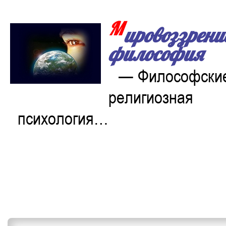
М
ировоззрени
философия
— Философские
религиозная
психология…