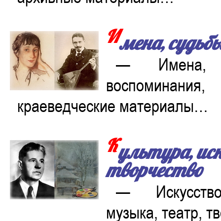
И
мена, судьб
— Имена, б
воспоминания, 
краеведческие материалы…
К
ультура, ис
творчество
— Искусство
музыка, театр, 