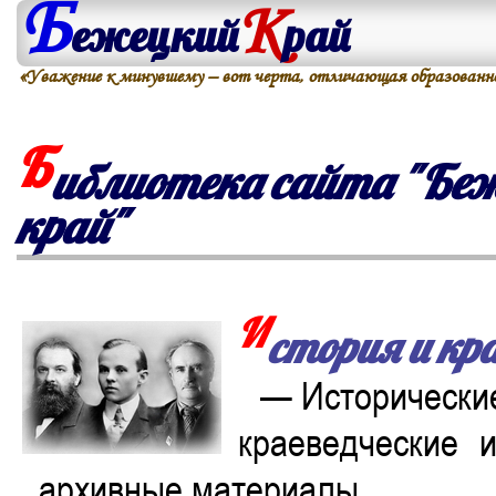
Б
К
ежецкий
рай
«Уважение к минувшему – вот черта, отличающая образованно
Б
иблиотека сайта "Бе
край"
И
стория и кр
— Исторические
краеведческие и
архивные материалы…