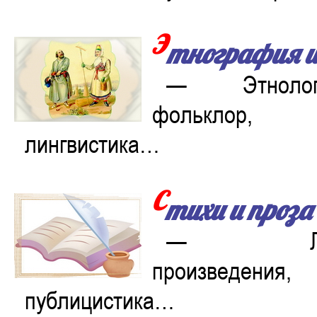
Э
тнография и
— Этнолог
фольклор, ф
лингвистика…
С
тихи и проза
— Литер
произведени
публицистика…