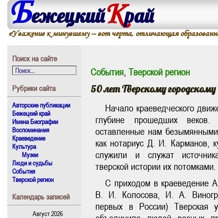
Б
К
ежецкий
рай
«Уважение к минувшему – вот черта, отличающая образованно
Поиск на сайте
События
,
Тверской регион
50 лет Тверскому городскому
Рубрики сайта
Авторские публикации
Начало краеведческого движе
Бежецкий край
глубине прошедших веков. Л
Имена Биографии
Воспоминания
оставленные нам безымянными 
Краеведение
как нотариус Д. И. Карманов, 
Культура
служили и служат источник
Музеи
Люди и судьбы
тверской истории их потомками.
События
Тверской регион
С приходом в краеведение А.
В. И. Колосова, И. А. Виног
Календарь записей
первых в России) Тверская у
Август 2026