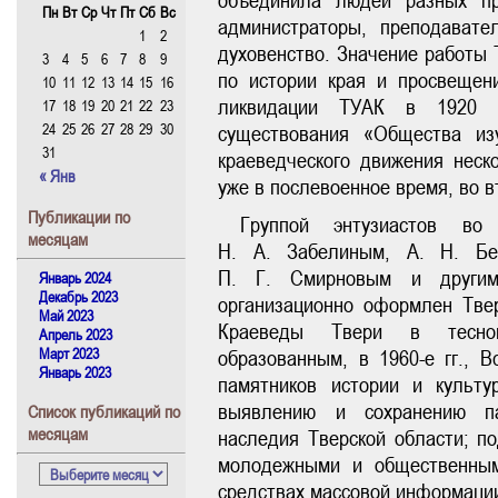
объединила людей разных пр
Пн
Вт
Ср
Чт
Пт
Сб
Вс
администраторы, преподавател
1
2
духовенство. Значение работы 
3
4
5
6
7
8
9
по истории края и просвещен
10
11
12
13
14
15
16
ликвидации ТУАК в 1920 г
17
18
19
20
21
22
23
24
25
26
27
28
29
30
существования «Общества изу
31
краеведческого движения неск
« Янв
уже в послевоенное время, во в
Публикации по
Группой энтузиастов в
месяцам
Н. А. Забелиным, А. Н. Без
П. Г. Смирновым и други
Январь 2024
Декабрь 2023
организационно оформлен Твер
Май 2023
Краеведы Твери в тесно
Апрель 2023
Март 2023
образованным, в 1960-е гг., 
Январь 2023
памятников истории и культу
выявлению и сохранению пам
Cписок публикаций по
месяцам
наследия Тверской области; п
молодежными и общественным
средствах массовой информаци