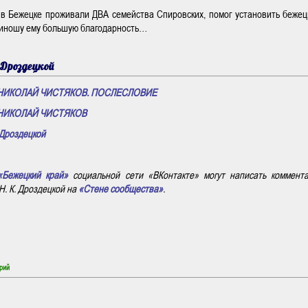
о в Бежецке проживали ДВА семейства Спировских, помог установить бежец
риношу ему большую благодарность…
 Дроздецкой
НИКОЛАЙ ЧИСТЯКОВ. ПОСЛЕСЛОВИЕ
НИКОЛАЙ ЧИСТЯКОВ
 Дроздецкой
«Бежецкий край»
социальной сети «ВКонтакте» могут написать коммент
. К. Дроздецкой на
«Стене сообщества»
.
рий