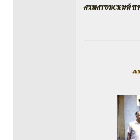
АХМАТОВСКИЙ П
А