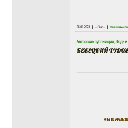
|
|
26.01.2023
– Filat –
Ваш коммента
Авторские публикации
,
Люди и
БЕЖЕЦКИЙ ХУДОЖ
«Беже