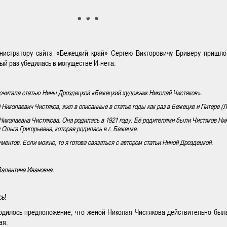
* * *
нистратору сайта «Бежецкий край» Сергею Викторовичу Бриверу пришло
рый раз убедилась в могуществе И-нета:
очитала статью Нины Дроздецкой «Бежецкий художник Николай Чистяков».
Николаевич Чистяков, жил в описанные в статье годы как раз в Бежецке и Питере (Л
иколаевна Чистякова. Она родилась в 1921 году. Её родителями были Чистяков Ни
Ольга Григорьевна, которая родилась в г. Бежецке.
ментов. Если можно, то я готова связаться с автором статьи Ниной Дроздецкой.
Валентина Ивановна.
ь!
ердилось предположение, что женой Николая Чистякова действительно был
ая.