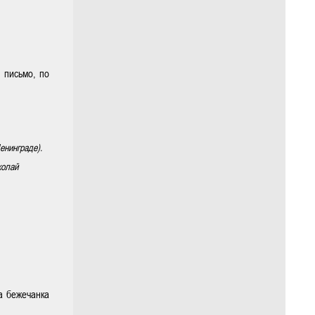
 письмо, по
енинграде).
колай
а бежечанка