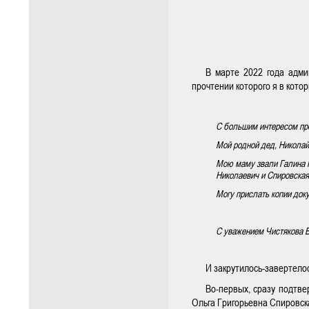
В марте 2022 года адми
прочтении которого я в кото
С большим интересом пр
Мой родной дед, Николай 
Мою маму звали Галина Н
Николаевич и Спировская 
Могу прислать копии доку
С уважением Чистякова 
И закрутилось-завертелос
Во-первых, сразу подтв
Ольга Григорьевна Спировск