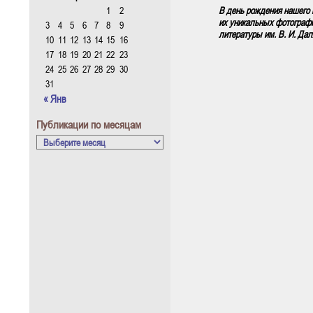
1
2
В день рождения нашего 
их уникальных фотографи
3
4
5
6
7
8
9
литературы им. В. И. Да
10
11
12
13
14
15
16
17
18
19
20
21
22
23
24
25
26
27
28
29
30
31
« Янв
Публикации по месяцам