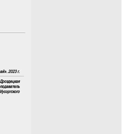
й». 2023 г.
 Дроздецкая
еподаватель
Мусоргского