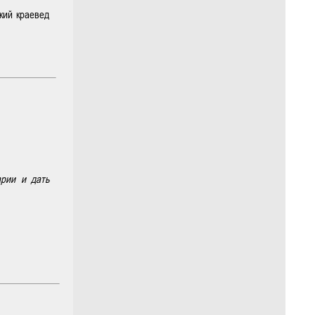
кий краевед
арии и дать