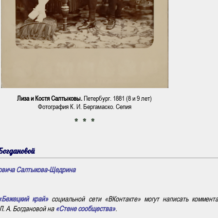
Лиза и Костя Салтыковы.
Петербург. 1881 (8 и 9 лет)
Фотография К. И. Бергамаско. Сепия
* * *
Богдановой
овича Салтыкова-Щедрина
«Бежецкий край»
социальной сети «ВКонтакте» могут написать коммент
. А. Богдановой на
«Стене сообщества»
.