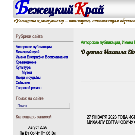
Б
К
ежецкий
рай
«Уважение к минувшему – вот черта, отличающая образова
Рубрики сайта
Авторские публикации
,
Имена 
Авторские публикации
О детях Михаила Е
Бежецкий край
Имена Биографии Воспоминания
Краеведение
Культура
Музеи
Люди и судьбы
События
Тверской регион
Поиск на сайте
Календарь записей
27 ЯНВАРЯ 2023 ГОДА И
МИХАИЛУ ЕВГРАФОВИЧУ 
Август 2026
Пн
Вт
Ср
Чт
Пт
Сб
Вс