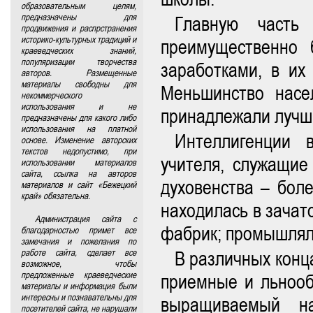
образовательным целям,
предназначены для
Главную часть 
продвижения и распрстранения
историко-культурных традиций и
преимущественно 
краеведческих знаний,
популяризации творчества
заработками, в их
авторов. Размещенные
материалы свободны для
Меньшинство насе
некоммерческого
использования и не
принадлежали лучши
предназначены для какого либо
использования на платной
Интеллигенции 
основе. Изменение авторских
текстов недопустимо, при
учителя, служащие 
использовании материалов
сайта, ссылка на авторов
духовенства – бол
материалов и сайт «Бежецкий
край» обязательна.
находилась в зачат
Администрация сайта с
фабрик; промышляли
благодарностью примет все
замечания и пожелания по
работе сайта, сделает все
В различных конц
возможное, чтобы
предложенные краеведческие
приемные и льнооб
материалы и информация были
интересны и познавательны для
выращиваемый на
посетителей сайта, не нарушали