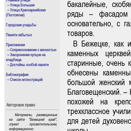
бакалейные, скоб
– Улица Большая
– Улица Красоармейская
ряды – фасадом 
(Постоялая)
основательно, с г
Городские усадьбы
товаров.
Памяти забытых
В Бежецке, как 
Приложения
– Соприкосновение с вечностью
каменных церкве
– Захоронения купцов на
кладбище
старинные, очень 
– Достойны особой памяти
обнесены каменны
Библиография
– Список иллюстраций
большой женский м
Благовещенский. – 
похожей на креп
Авторское право
трехклассное учил
Материалы, размещенные
для детей духовен
на сайте "Бежецкий край",
служат просветительским,
школы.
информационно-