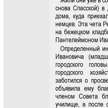
Жили они уже в с
снова Спасской) в
дома, куда приеха
немцев. Эта чета Р
на бежецком кладб
Пантелеймоном Ив
Определенный ин
Ивановича (младш
городского голов
городского хозяй
заботился о просв
объявила ему бла
членом Совета бл
училище, а после 