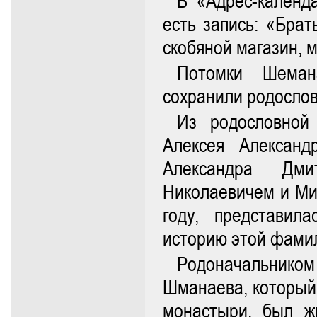
В «Адрес-календ
есть запись: «Бра
скобяной магазин, 
Потомки Шеман
сохранили родосло
Из родословной
Алексея Алексан
Александра Дми
Николаевичем и М
году, представил
историю этой фами
Родоначальнико
Шманаева, который,
монастыри, был ж