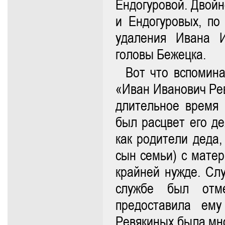
Ендогуровой. Двойн
и Ендогуровых, по
удаления Ивана И
головы Бежецка.
Вот что вспомина
«Иван Иванович Рев
длительное время 
был расцвет его де
как родители деда,
сын семьи) с матер
крайней нужде. Сл
службе был отм
предоставила ем
Ревякиных была мно