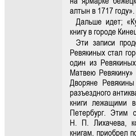
на ярмарке бежец
алтын в 1717 году».
Дальше идет; «К
книгу в городе Кине
Эти записи прод
Ревякиных стал гор
один из Ревякиных
Матвею Ревякину» 
Дворяне Ревякины
разъездного антикв
книги лежащими в
Петербург. Этим 
Н. П. Лихачева, 
книгам, приобрел п