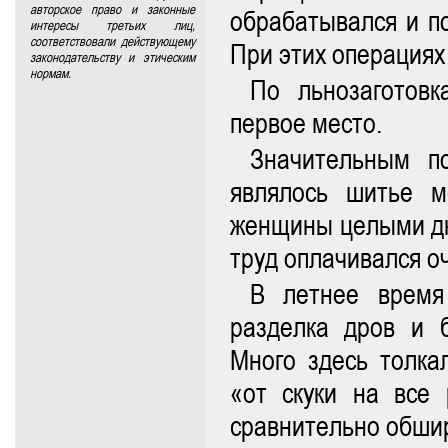
авторское право и законные
обрабатывался и по
интересы третьих лиц,
соответствовали действующему
При этих операциях
законодательству и этическим
нормам.
По льнозаготов
первое место.
Значительным п
являлось шитье м
женщины целыми дн
труд оплачивался оч
В летнее время
разделка дров и 
Много здесь толка
«от скуки на все 
сравнительно обшир