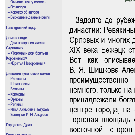
– Оживить нашу память
– От автора
– Коротко об авторе
– Выходные данные книги
Задолго до рубеж
Наш древний город
династии: Ревякины
Орловых и многих д
Дома и люди
– Дом призрения имени
XIX века Бежецк с
Сергеевых
– «Торговый дом братьев
Вот как описыва
Коровкиных»
– «Братья Неворотины»
В. Я. Шишкова Але
Династии купеческих семей
преимущественно
– Ревякины
– Шеманаевы
немного, только на
– Боткины
– Крюковы
принадлежали бога
– Орловы
– Репины
центре города, на
– Илья Акимович Петухов
– Заводчик И. И. Андреев
торговая площадь
Городская Дума
восточной сторо
Главные улицы