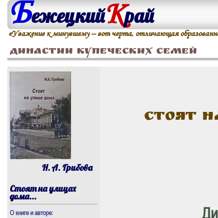
Б
К
ежецкий
рай
«Уважение к минувшему – вот черта, отличающая образованно
Династии купеческих семей
Стоят н
Н. А. Грибова
Стоят на улицах
дома...
Ди
О книге и авторе: